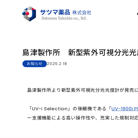
島津製作所 新型紫外可視分光光
2025.2.18
お知らせ
島津製作所より新型紫外可視光分光光度計が発売
「UV-i Selection」の後継機である「
UV-1900i P
ー支援機能による高い操作性や、充実した規制対