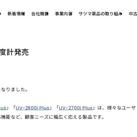
新着情報
会社概要
事業内容
サツマ薬品の取り組み
中
度計発売
になりました。
lus
」「
UV-2600i Plus
」「
UV-2700i Plus
」は、様々なユーザ
応機能など、顧客ニーズに幅広く応える製品です。