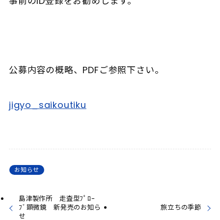
事前のID登録をお勧めします。
公募内容の概略、PDFご参照下さい。
jigyo_saikoutiku
お知らせ
島津製作所 走査型ﾌﾟﾛｰ
ﾌﾞ顕微鏡 新発売のお知ら
旅立ちの季節
せ