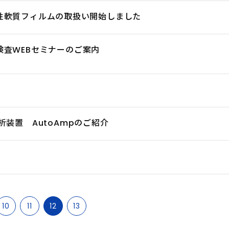
性軟質フィルムの取扱い開始しました
検査WEBセミナーのご案内
析装置 AutoAmpのご紹介
10
11
12
13